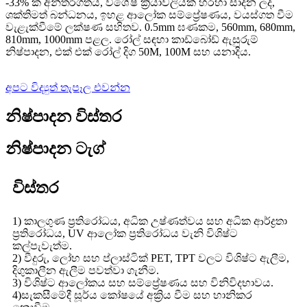
-33% ක අන්තර්ගතය, විශේෂ ක්‍රියාවලියක් හරහා සාදන ලද,
ශක්තිමත් බන්ධනය, ඉහළ ආලෝක සම්ප්‍රේෂණය, වයස්ගත වීම
වැළැක්වීමේ ලක්ෂණ සහිතව. 0.5mm ඝණකම, 560mm, 680mm,
810mm, 1000mm පළල. රෝල් සඳහා කාඩ්බෝඩ් ඇසුරුම්
නිෂ්පාදන, එක් එක් රෝල් දිග 50M, 100M සහ යනාදිය.
අපට විද්‍යුත් තැපෑල එවන්න
නිෂ්පාදන විස්තර
නිෂ්පාදන ටැග්
විස්තර
1) කාලගුණ ප්‍රතිරෝධය, අධික උෂ්ණත්වය සහ අධික ආර්ද්‍රතා
ප්‍රතිරෝධය, UV ආලෝක ප්‍රතිරෝධය වැනි විශිෂ්ට
කල්පැවැත්ම.
2) වීදුරු, ලෝහ සහ ප්ලාස්ටික් PET, TPT වලට විශිෂ්ට ඇලීම,
දිගුකාලීන ඇලීම පවත්වා ගැනීම.
3) විශිෂ්ට ආලෝකය සහ සම්ප්‍රේෂණය සහ විනිවිදභාවය.
4)සැකසීමේදී සූර්ය කෝෂයේ අක්‍රිය වීම සහ හානිකර