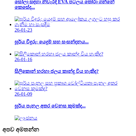
සෝලා සඳහා නිවැරදි EVA පටලය තෝරා ගන්නේ
කෙසේද...
26-01-23
සූර්ය වීදුරු: යෙදුම් සහ සංසන්දනය...
26-01-16
සිලිකොන් හරහා ජලය කාන්දු විය හැකිද?
26-01-09
සූර්ය පැනල අතර වෙනස කුමක්ද...
අපව අමතන්න