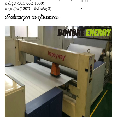
>90
ආර්ද්‍රතාවය, පැය 1000)
හැකිලීම(120°C, මිනිත්තු 3)
<4
නිෂ්පාදන සංදර්ශකය