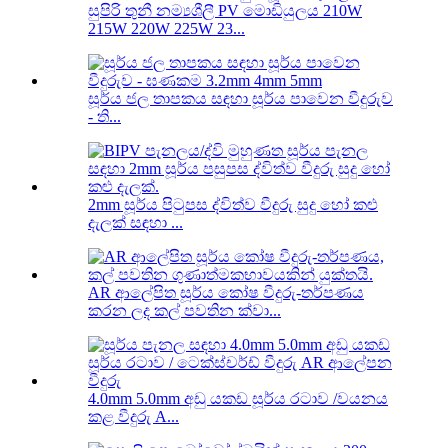
සුපිරි තුනී නම්‍යශීලී PV මොඩියුලය 210W
215W 220W 225W 23...
සූර්ය ජල තාපකය සඳහා සූර්ය පාවෙන වීදුරුව
- ති...
2mm සූර්ය පිටුපස ද්විත්ව වීදුරු සුදු හෝ කළු
දැලක් සඳහා ...
AR ආලේපිත සූර්ය කෝෂ වීදුරු-තර්පණය
කරන ලද කල් පවතින ක්වා...
4.0mm 5.0mm අඩු යකඩ සූර්ය රටාව /වයනය
කළ වීදුරු A...