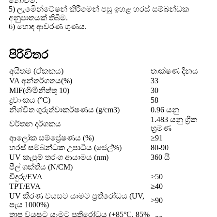
නොවීම.
5) ලැමිෙන්ටේෂන් කිරීමෙන් පසු ඉහළ හරස් සම්බන්ධක
අනුපාතයක් තිබීම.
6) හොඳ ආවරණ ගුණය.
පිරිවිතර
අයිතම (ඒකකය)
තාක්ෂණ දිනය
VA අන්තර්ගතය(%)
33
MIF(ගි/මිනිත්තු 10)
30
ද්‍රවාංකය (°C)
58
නිශ්චිත ගුරුත්වාකර්ෂණය (g/cm3)
0.96 යනු
1.483 යනු ග්‍රීක
වර්තන දර්ශකය
භ්‍රමණ
ආලෝක සම්ප්‍රේෂණය (%)
≥91
හරස් සම්බන්ධක උපාධිය (ජෙල්%)
80-90
UV කැපුම් තරංග ආයාමය (nm)
360 යි
පීල් ශක්තිය (N/CM)
වීදුරු/EVA
≥50
TPT/EVA
≥40
UV කිරණ වයසට යාමට ප්‍රතිරෝධය (UV,
>90
පැය 1000%)
තාප වයසට යෑමට ප්‍රතිරෝධය (+85°C, 85%