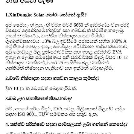
නිති අසන පැණ
1.XinDongke Solar තෝරා ගන්නේ ඇයි?
අපි ෂෙජියැං හි ෆුයැං හි වර්ග මීටර් 6660 ක් ආවරණය වන පරිදි
ව්‍යාපාර දෙපාර්තමේන්තුවක් සහ ගබඩාවක් ස්ථාපිත කළෙමු.
උසස් තාක්ෂණය, වෘත්තීය නිෂ්පාදනය සහ විශිෂ්ට
ගුණාත්මකභාවය. ±3% බල ඉවසීමේ පරාසයක් සහිත 100% A
ශ්‍රේණියේ සෛල. ඉහළ මොඩියුල පරිවර්තන කාර්යක්ෂමතාව,
අඩු මොඩියුල මිල ප්‍රති-පරාවර්තක සහ ඉහළ දුස්ස්රාවී EVA
ඉහළ ආලෝක සම්ප්‍රේෂණය ප්‍රති-පරාවර්තක වීදුරු වසර 10-12
නිෂ්පාදන වගකීමක්, වසර 25 ක සීමිත බල වගකීමක්.
ශක්තිමත් නිෂ්පාදන හැකියාව සහ ඉක්මන් බෙදාහැරීම.
2.ඔබේ නිෂ්පාදන සඳහා ගතවන කාලය කුමක්ද?
දින 10-15 ක වේගවත් බෙදාහැරීමක්.
3.ඔබ ළඟ සහතිකපත් තියෙනවද?
ඔව්, අපගේ සූර්ය වීදුරු, EVA පටල, සිලිකොන් සීලන්ට් ආදිය
සඳහා ISO 9001, TUV සම්මතය අප සතුව ඇත.
4. තත්ත්ව පරීක්ෂාව සඳහා සාම්පලයක් ලබා ගන්නේ කෙසේද?