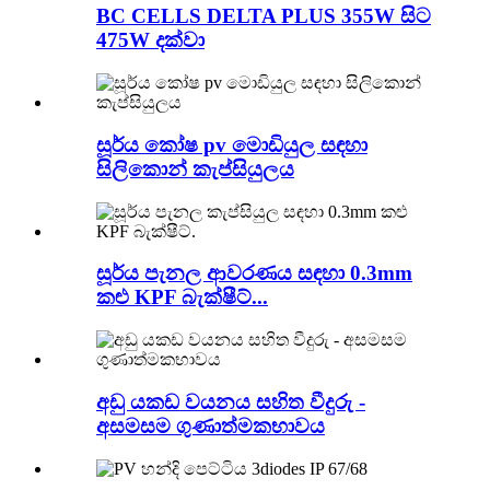
BC CELLS DELTA PLUS 355W සිට
475W දක්වා
සූර්ය කෝෂ pv මොඩියුල සඳහා
සිලිකොන් කැප්සියුලය
සූර්ය පැනල ආවරණය සඳහා 0.3mm
කළු KPF බැක්ෂීට්...
අඩු යකඩ වයනය සහිත වීදුරු -
අසමසම ගුණාත්මකභාවය