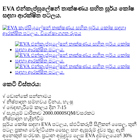
EVA එන්කැප්සුලේෂන් තාක්ෂණය සහිත සූර්ය කෝෂ
සඳහා ආරක්ෂිත පටලය.
කෙටි විස්තරය:
√ ඩොන්කේ සන්නාමය
√ නිෂ්පාදන සම්භවය චීනය, හැංෂු
√ බෙදාහැරීමේ කාලය දින 7-15
√ සැපයුම් ධාරිතාව 2000.0000SQM/වසරකට
නිෂ්පාදන හැඳින්වීම
සූර්ය කෝෂ සඳහා EVA පටලය, ස්ඵටිකරූපී සිලිකන් සෛල, තුනී
පටල ප්‍රකාශ වෝල්ටීයතා සෛල සහ ඇසුරුම් ද්‍රව්‍ය තුළ ඇති
අනෙකුත් සංරචක. ප්‍රධාන අමුද්‍රව්‍ය ලෙස EVA දුම්මලයෙන් 30%