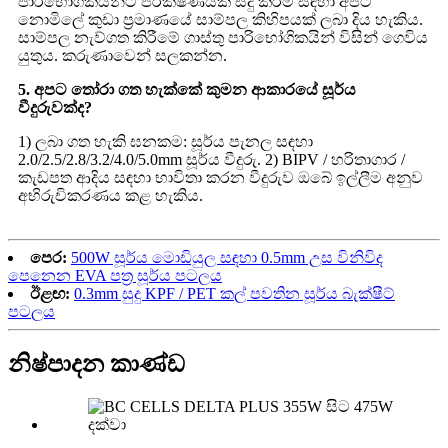
පාරිභෝගිකයින්ට පරීක්ෂණයක් සිදු කිරීම සඳහා අපට
නොමිලේ කුඩා ප්‍රමාණයේ සාම්පල කිහිපයක් ලබා දිය හැකිය.
සාම්පල නැව්ගත කිරීමේ ගාස්තු පාරිභෝගිකයින් විසින් ගෙවිය
යුතුය. කරුණාවෙන් සලකන්න.
5. අපට තෝරා ගත හැක්කේ කුමන ආකාරයේ සූර්ය
වීදුරුවක්ද?
1) ලබා ගත හැකි ඝනකම: සූර්ය පැනල සඳහා
2.0/2.5/2.8/3.2/4.0/5.0mm සූර්ය වීදුරු. 2) BIPV / හරිතාගාර /
කැඩපත ආදිය සඳහා භාවිතා කරන වීදුරුව ඔබේ ඉල්ලීම අනුව
අභිරුචිකරණය කළ හැකිය.
පෙර:
500W සූර්ය මොඩියුල සඳහා 0.5mm උස විනිවිද
පෙනෙන EVA පත්‍ර සූර්ය පටලය
ඊළඟ:
0.3mm සුදු KPF / PET කල් පවතින සූර්ය බැක්ෂීට්
පටලය
නිෂ්පාදන කාණ්ඩ