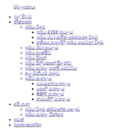
මුල් පිටුව
නිෂ්පාදන
සූර්ය වීදුරු
සූර්ය ETEF පටලය
සූර්ය රටා සහිත තෙම්පරාදු වීදුරු
අතිශය පැහැදිලි සූර්ය පාවෙන වීදුරු
සූර්ය ඊවා පටලය
සූර්ය බැක්ෂීට්
සූර්ය රිබන්
සූර්ය සිලිකොන් සීලන්ට්
සූර්ය පැනල හන්දි පෙට්ටිය
ඇලුමිනියම් රාමුව
සූර්ය පැනලය
මොනෝ පැනලය
පොලි පැනලය
BIPV පැනලය
නම්‍යශීලී පැනලය
අපි ගැන
සූර්ය වීදුරු කර්මාන්ත ශාලාව
සූර්ය පැනල පින්තූර
පුවත්
බාගත කරන්න