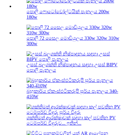
පොලි ෆොටෝවෝල්ටයික් පැනලය 200w
180w
පොලි 72 සෛල මොඩියුලය 330w 320w 310w
300w
උසස් බලශක්ති නිෂ්පාදනය සඳහා උසස් BIPV
පොලි පැනලය
බහුකාර්ය ඒක-ස්ඵටිකරූපී සූර්ය පැනලය 340-
410W
ශක්තිමත් ආරක්ෂාවක් සඳහා කල් පවතින PV
ටෙම්පර්ඩ් වීදුරුව... ඉතින්...