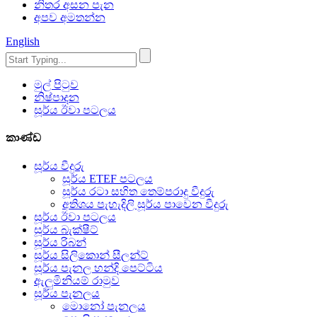
නිතර අසන පැන
අපව අමතන්න
English
මුල් පිටුව
නිෂ්පාදන
සූර්ය ඊවා පටලය
කාණ්ඩ
සූර්ය වීදුරු
සූර්ය ETEF පටලය
සූර්ය රටා සහිත තෙම්පරාදු වීදුරු
අතිශය පැහැදිලි සූර්ය පාවෙන වීදුරු
සූර්ය ඊවා පටලය
සූර්ය බැක්ෂීට්
සූර්ය රිබන්
සූර්ය සිලිකොන් සීලන්ට්
සූර්ය පැනල හන්දි පෙට්ටිය
ඇලුමිනියම් රාමුව
සූර්ය පැනලය
මොනෝ පැනලය