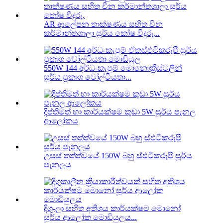
AR ආලේපන තාක්ෂණය සහිත චීන
කර්මාන්තශාලා සූර්ය කෝෂ වීදුරු...
550W 144 අර්ධ-කැපුම් මොනොක්‍රිස්ටලීන්
සූර්ය ප්‍රකාශ වෝල්ටීයතා...
දීප්තිමත් හා කාර්යක්ෂම කුඩා 5W සූර්ය පැනල
ආලෝකය
උසස් තත්ත්වයේ 150W බහු ස්ඵටිකරූපී සූර්ය
පැනලය
දිගු-ලා සහිත අතිශය කාර්යක්ෂම මොනෝ
සූර්ය ආලෝක මොඩියුලය...