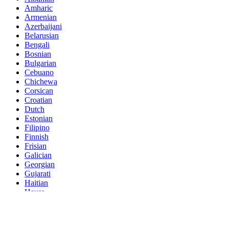
Amharic
Armenian
Azerbaijani
Belarusian
Bengali
Bosnian
Bulgarian
Cebuano
Chichewa
Corsican
Croatian
Dutch
Estonian
Filipino
Finnish
Frisian
Galician
Georgian
Gujarati
Haitian
Hausa
Hawaiian
Hebrew
Hmong
Hungarian