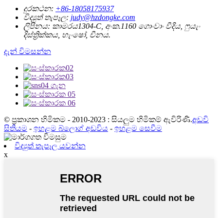
දුරකථන:
+86-18058175937
විද්‍යුත් තැපෑල:
judy@hzdongke.com
ලිපිනය:
කාමරය1304-C, අංක.1160 ගොංවාං වීදිය, ෆුයැං
දිස්ත්‍රික්කය, හැංෂෝ, චීනය.
දැන් විමසන්න
© ප්‍රකාශන හිමිකම - 2010-2023 : සියලුම හිමිකම් ඇවිරිණි.
අඩවි
සිතියම
-
ඉහළම බ්ලොග් අඩවිය
-
ඉහළම සෙවීම
විද්‍යුත් තැපෑල යවන්න
x