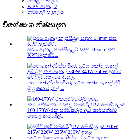
පොලි පැනලය
BIPV පැනලය
නම්‍යශීලී පැනලය
විශේෂාංග නිෂ්පාදන
සූර්ය පැනල කැප්සියුලට් සඳහා 0.3mm කළු
KPF බැක්ෂීට්...
මොනෝ ද්විත්ව වීදුරු සූර්ය කෝෂ පැනල් ද්වි
මුහුණත පැනල් ...
160-170W·ඒක ස්ඵටිකරූපී අධි-කාර්යක්ෂම
සෛල නම්‍යශීලී...