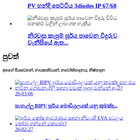
PV හන්දි පෙට්ටිය 3diodes IP 67/68
නිරවද්‍ය කැපුම් සූර්ය පාවෙන වීදුරුව
වැනීසියේ ඇත...
පුවත්
අපගේ පියසටහන්, නායකත්වයන්, නවෝත්පාදනය, නිෂ්පාදන
26-03-06
සැහැල්ලු BIPV සූර්ය මොඩියුලයක් යනු කුමක්ද...
26-02-27